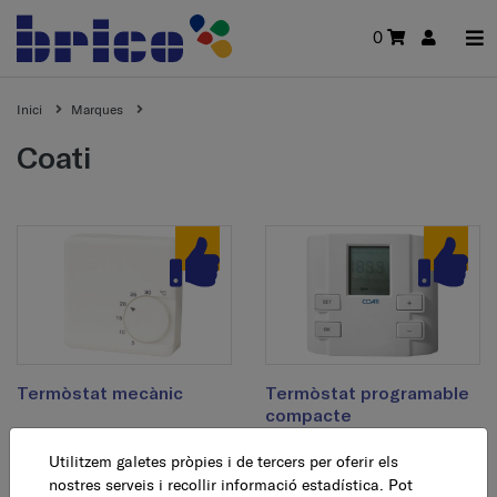
0
Inici
Marques
coati
Termòstat mecànic
Termòstat programable
compacte
14,95 €
AFEGEIX
Utilitzem galetes pròpies i de tercers per oferir els
32,95 €
AFEGEIX
nostres serveis i recollir informació estadística. Pot