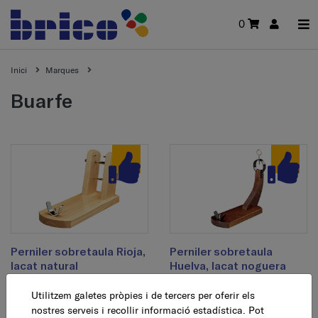
0
Inici
Marques
buarfe
Perniler sobretaula Rioja,
Perniler sobretaula
lacat natural
Huelva, lacat noguera
Utilitzem galetes pròpies i de tercers per oferir els
42,50 €
24,50 €
AFEGEIX
AFEGEIX
nostres serveis i recollir informació estadística. Pot