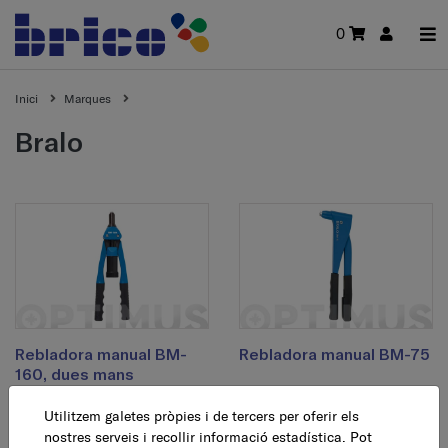
0
Inici
Marques
bralo
Rebladora manual BM-
Rebladora manual BM-75
160, dues mans
36,95 €
AFEGEIX
Utilitzem galetes pròpies i de tercers per oferir els
93,78 €
AFEGEIX
nostres serveis i recollir informació estadística. Pot