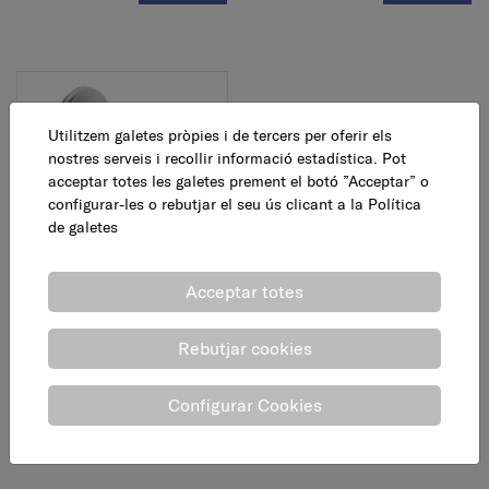
Utilitzem galetes pròpies i de tercers per oferir els
nostres serveis i recollir informació estadística. Pot
acceptar totes les galetes prement el botó ”Acceptar” o
configurar-les o rebutjar el seu ús clicant a la
Política
de galetes
Valvula A-80 Vitaq, 1/2 a
3/8
Acceptar totes
8,95 €
AFEGEIX
Rebutjar cookies
Configurar Cookies