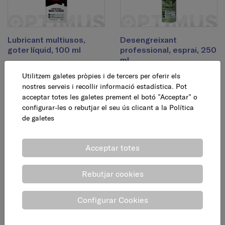
Lubricant multiusos,
Desengreixant
goter líquid, 100 ml
professional, esprai, 250
ml
4,60 €
Utilitzem galetes pròpies i de tercers per oferir els
AFEGEIX
9,95 €
nostres serveis i recollir informació estadística. Pot
AFEGEIX
acceptar totes les galetes prement el botó ”Acceptar” o
configurar-les o rebutjar el seu ús clicant a la
Política
de galetes
Acceptar totes
Rebutjar cookies
Configurar Cookies
Afluixa tot, esprai, 250
Greix blanc de liti, esprai,
ml
250 ml