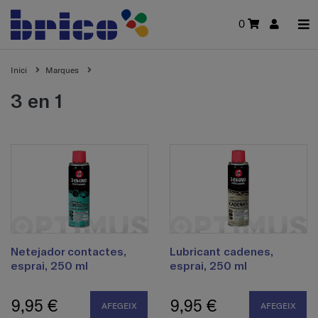
0
Inici
Marques
3 en 1
Netejador contactes,
Lubricant cadenes,
esprai, 250 ml
esprai, 250 ml
9,95 €
9,95 €
AFEGEIX
AFEGEIX