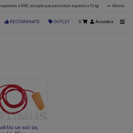
uperiors a 65€, excepte per pes/volum superior a 15 kg
Idioma
RECOMANATS
OUTLET
0
Accedeix
ditiu un sol ús,