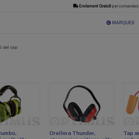
Enviament Gratuït
per comandes s
MARQUES
ó del cap
Jumbo,
Orellera Thunder,
Tap au