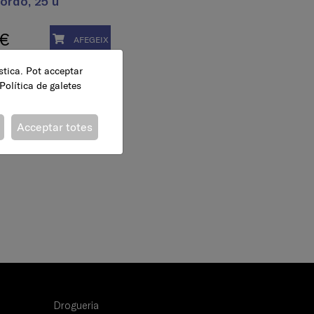
ordó, 25 u
 €
AFEGEIX
ística. Pot acceptar
Política de galetes
Acceptar totes
Drogueria