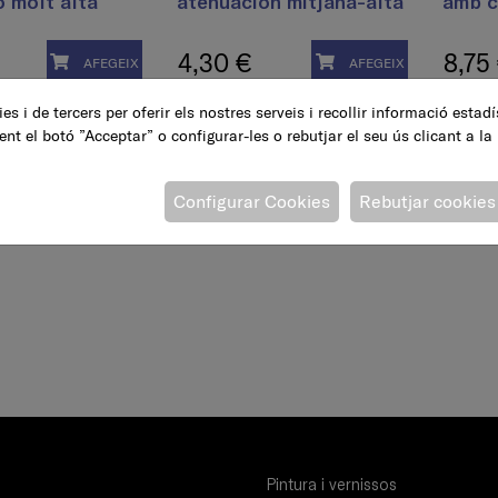
 molt alta
atenuacion mitjana-alta
amb c
4,30 €
8,75
AFEGEIX
AFEGEIX
es i de tercers per oferir els nostres serveis i recollir informació estad
ent el botó ”Acceptar” o configurar-les o rebutjar el seu ús clicant a la
Configurar Cookies
Rebutjar cookies
Pintura i vernissos