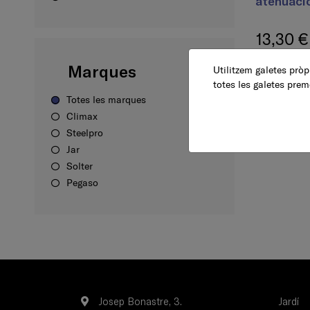
atenuació
13,30 €
Marques
Utilitzem galetes pròpi
totes les galetes prem
Totes les marques
Climax
Steelpro
Jar
Solter
Pegaso
Josep Bonastre, 3.
Jardí