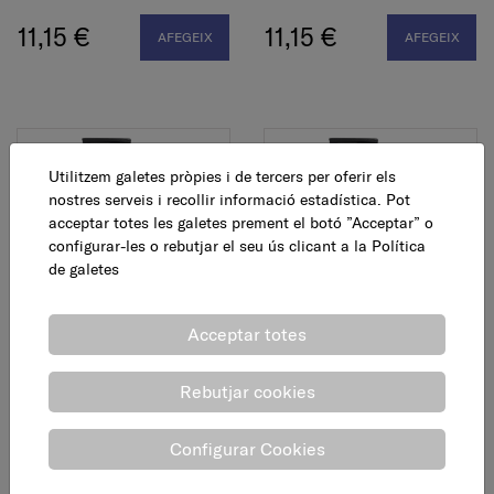
11,15 €
11,15 €
AFEGEIX
AFEGEIX
Utilitzem galetes pròpies i de tercers per oferir els
nostres serveis i recollir informació estadística. Pot
acceptar totes les galetes prement el botó ”Acceptar” o
configurar-les o rebutjar el seu ús clicant a la
Política
de galetes
Bota aigua canya alta,
Bota aigua canya alta,
negra, T. 43
negra, T. 44
Acceptar totes
11,15 €
11,15 €
AFEGEIX
AFEGEIX
Rebutjar cookies
Configurar Cookies