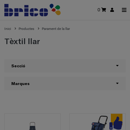
0
Inici
Productes
Parament de la llar
Tèxtil llar
Secció
Marques