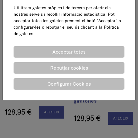
Utilitzem galetes pròpies i de tercers per oferir els
128,95 €
AFEGEIX
nostres serveis i recollir informació estadística. Pot
128,95 €
AFEGEIX
acceptar totes les galetes prement el botó ”Acceptar” o
configurar-les o rebutjar el seu ús clicant a la
Política
de galetes
Acceptar totes
Rebutjar cookies
Configurar Cookies
Carro compra GO UP
Carro compra GO UP
texà, 4 rodes giratòries
vermell, 4 rodes
giratòries
128,95 €
AFEGEIX
128,95 €
AFEGEIX