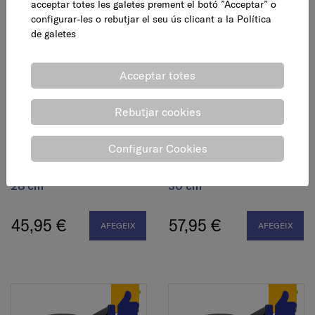
acceptar totes les galetes prement el botó ”Acceptar” o
configurar-les o rebutjar el seu ús clicant a la
Política
de galetes
Acceptar totes
Rebutjar cookies
Configurar Cookies
Paella alumini fos,
Paella alumini fos,
EFFICIENT Plus, inducció,
EFFICIENT Plus, inducció,
28 cm
30 cm
45,95 €
57,95 €
AFEGEIX
AFEGEIX