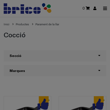
0
Inici
Productes
Parament de la llar
Cocció
Secció
Marques