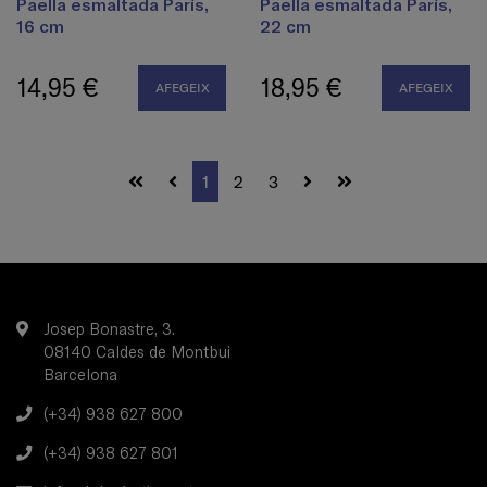
Paella esmaltada París,
Paella esmaltada París,
16 cm
22 cm
14,95 €
18,95 €
AFEGEIX
AFEGEIX
1
2
3
Josep Bonastre, 3.
08140 Caldes de Montbui
Barcelona
(+34) 938 627 800
(+34) 938 627 801