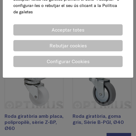
configurar-les o rebutjar el seu ús clicant a la
Política
de galetes
Roda giratòria amb placa,
Roda giratòria amb placa,
poliamida,Sèrie DK, Ø40
poliamida,Sèrie DK, Ø50
Acceptar totes
2,75 €
3,15 €
Rebutjar cookies
AFEGEIX
AFEGEIX
Configurar Cookies
Roda giratòria amb placa,
Roda giratòria, goma
polipropilè, sèrie Z-BP,
gris, Sèrie B-PGI, Ø40
Ø60