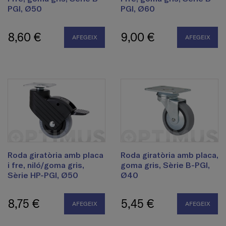
PGI, Ø50
PGI, Ø60
8,60 €
9,00 €
AFEGEIX
AFEGEIX
Roda giratòria amb placa
Roda giratòria amb placa,
i fre, niló/goma gris,
goma gris, Sèrie B-PGI,
Sèrie HP-PGI, Ø50
Ø40
8,75 €
5,45 €
AFEGEIX
AFEGEIX