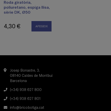
Roda giratòria,
poliuretano, espiga llisa,
sèrie DK, Ø50
4,30 €
AFEGEIX
Josep Bonastre, 3.
08140 Caldes de Montbui
Barcelona
(+34) 938 627 800
(+34) 938 627 801
info@bricobotiga.cat