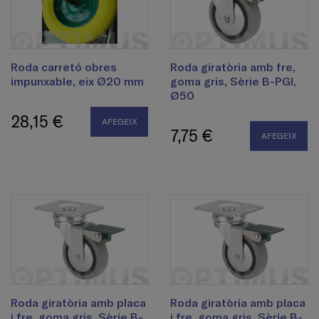
Roda carretó obres
Roda giratòria amb fre,
impunxable, eix Ø20 mm
goma gris, Sèrie B-PGI,
Ø50
28,15 €
AFEGEIX
7,75 €
AFEGEIX
Roda giratòria amb placa
Roda giratòria amb placa
i fre, goma gris, Sèrie B-
i fre, goma gris, Sèrie B-