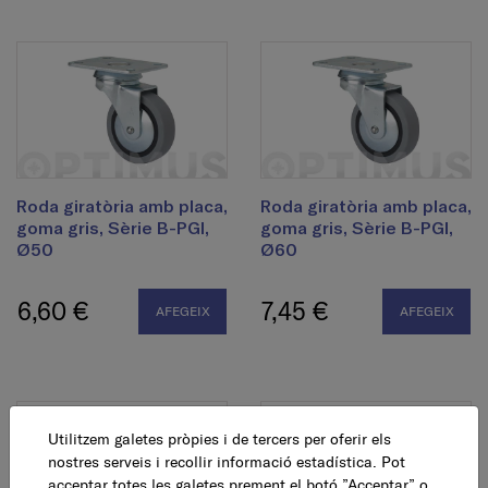
Roda giratòria amb placa,
Roda giratòria amb placa,
goma gris, Sèrie B-PGI,
goma gris, Sèrie B-PGI,
Ø50
Ø60
6,60 €
7,45 €
AFEGEIX
AFEGEIX
Utilitzem galetes pròpies i de tercers per oferir els
nostres serveis i recollir informació estadística. Pot
acceptar totes les galetes prement el botó ”Acceptar” o